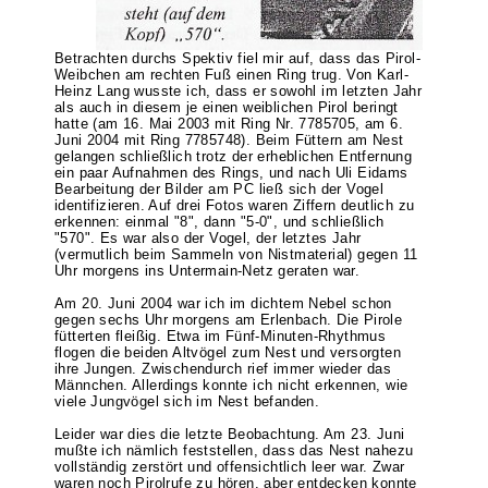
Betrachten durchs Spektiv fiel mir auf, dass das Pirol-
Weibchen am rechten Fuß einen Ring trug. Von Karl-
Heinz Lang wusste ich, dass er sowohl im letzten Jahr
als auch in diesem je einen weiblichen Pirol beringt
hatte (am 16. Mai 2003 mit Ring Nr. 7785705, am 6.
Juni 2004 mit Ring 7785748). Beim Füttern am Nest
gelangen schließlich trotz der erheblichen Entfernung
ein paar Aufnahmen des Rings, und nach Uli Eidams
Bearbeitung der Bilder am PC ließ sich der Vogel
identifizieren. Auf drei Fotos waren Ziffern deutlich zu
erkennen: einmal "8", dann "5-0", und schließlich
"570". Es war also der Vogel, der letztes Jahr
(vermutlich beim Sammeln von Nistmaterial) gegen 11
Uhr morgens ins Untermain-Netz geraten war.
Am 20. Juni 2004 war ich im dichtem Nebel schon
gegen sechs Uhr morgens am Erlenbach. Die Pirole
fütterten fleißig. Etwa im Fünf-Minuten-Rhythmus
flogen die beiden Altvögel zum Nest und versorgten
ihre Jungen. Zwischendurch rief immer wieder das
Männchen. Allerdings konnte ich nicht erkennen, wie
viele Jungvögel sich im Nest befanden.
Leider war dies die letzte Beobachtung. Am 23. Juni
mußte ich nämlich feststellen, dass das Nest nahezu
vollständig zerstört und offensichtlich leer war. Zwar
waren noch Pirolrufe zu hören, aber entdecken konnte