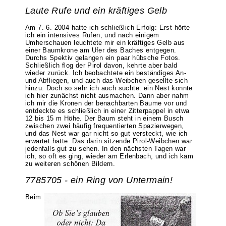
Laute Rufe und ein kräftiges Gelb
Am 7. 6. 2004 hatte ich schließlich Erfolg: Erst hörte
ich ein intensives Rufen, und nach einigem
Umherschauen leuchtete mir ein kräftiges Gelb aus
einer Baumkrone am Ufer des Baches entgegen.
Durchs Spektiv gelangen ein paar hübsche Fotos.
Schließlich flog der Pirol davon, kehrte aber bald
wieder zurück. Ich beobachtete ein beständiges An-
und Abfliegen, und auch das Weibchen gesellte sich
hinzu. Doch so sehr ich auch suchte: ein Nest konnte
ich hier zunächst nicht ausmachen. Dann aber nahm
ich mir die Kronen der benachbarten Bäume vor und
entdeckte es schließlich in einer Zitterpappel in etwa
12 bis 15 m Höhe. Der Baum steht in einem Busch
zwischen zwei häufig frequentierten Spazierwegen,
und das Nest war gar nicht so gut versteckt, wie ich
erwartet hatte. Das darin sitzende Pirol-Weibchen war
jedenfalls gut zu sehen. In den nächsten Tagen war
ich, so oft es ging, wieder am Erlenbach, und ich kam
zu weiteren schönen Bildern.
7785705 - ein Ring von Untermain!
Beim