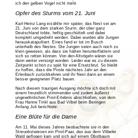
ich den gelben Vogel nicht mehr.
Opfer des Sturms vom 21. Juni
Karl-Heinz Lang erzählte mir später, das Nest sei am
21. Juni von dem starken Sturm, der über ganz
Deutschland tobte, heftig geschüttelt und dabei
komplett umgedreht worden. Dabei wurden alle Jungen
herauskatapultiert. Eines fand er tot im Busch
unterhalb des Nestes. Die Jungen seien auch noch zu
klein gewesen, als dass sie hätten herunterflattern und
sich so retten können. Von den Altvögeln wären sie
dann weiter versorgt worden. Leider war es zu diesem
Zeitpunkt schon zu spät für eine Ersatzbrut. So bleibt
zu hoffen, dass die Pirole nächstes Jahr an den
Erlenbach zurückkehren und ihr Nest dann an einem
besser geeigneten Platz bauen.
Nach diesem traurigen Ausgang möchte ich doch mit
einem freundlich stimmenden und zudem äußerst
ungewöhnlichen Pirol-Erlebnis abschließen, von dem
Frau Hanne Tinkl aus Bad Vilbel beim Beringen
Anfang Juli berichtete:
Eine Blüte für die Dame
Am 11. Mai dieses Jahres beobachtete sie in den
Streuobstwiesen ein Pirol-Paar, das aus dem Vilbeler
Wald geflogen kam und sich auf einem Obstbaum