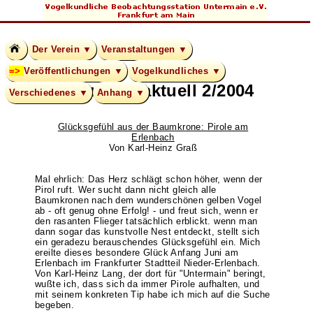
Der Verein ▼
Veranstaltungen ▼
Veröffentlichungen ▼
Vogelkundliches ▼
Untermain aktuell 2/2004
Verschiedenes ▼
Anhang ▼
Glücksgefühl aus der Baumkrone: Pirole am
Erlenbach
Von Karl-Heinz Graß
Mal ehrlich: Das Herz schlägt schon höher, wenn der
Pirol ruft. Wer sucht dann nicht gleich alle
Baumkronen nach dem wunderschönen gelben Vogel
ab - oft genug ohne Erfolg! - und freut sich, wenn er
den rasanten Flieger tatsächlich erblickt. wenn man
dann sogar das kunstvolle Nest entdeckt, stellt sich
ein geradezu berauschendes Glücksgefühl ein. Mich
ereilte dieses besondere Glück Anfang Juni am
Erlenbach im Frankfurter Stadtteil Nieder-Erlenbach.
Von Karl-Heinz Lang, der dort für "Untermain" beringt,
wußte ich, dass sich da immer Pirole aufhalten, und
mit seinem konkreten Tip habe ich mich auf die Suche
begeben.