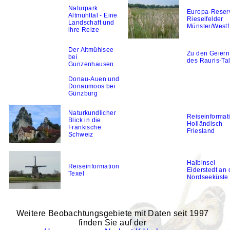
Naturpark
Europa-Reser
Altmühltal - Eine
Rieselfelder
Landschaft und
Münster/Westf
ihre Reize
Der Altmühlsee
Zu den Geiern
bei
des Rauris-Ta
Gunzenhausen
Donau-Auen und
Donaumoos bei
Günzburg
Naturkundlicher
Reiseinformat
Blick in die
Holländisch
Fränkische
Friesland
Schweiz
Halbinsel
Reiseinformation
Eiderstedt an 
Texel
Nordseeküste
Weitere Beobachtungsgebiete mit Daten seit 1997
finden Sie auf der