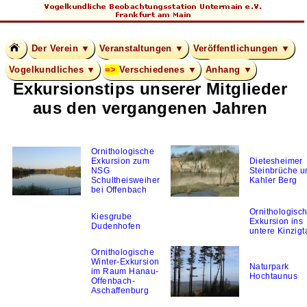
Der Verein ▼
Veranstaltungen ▼
Veröffentlichungen ▼
Vogelkundliches ▼
Verschiedenes ▼
Anhang ▼
Exkursionstips unserer Mitglieder
aus den vergangenen Jahren
Ornithologische
Exkursion zum
Dietesheimer
NSG
Steinbrüche u
Schultheisweiher
Kahler Berg
bei Offenbach
Ornithologisc
Kiesgrube
Exkursion ins
Dudenhofen
untere Kinzigt
Ornithologische
Winter-Exkursion
Naturpark
im Raum Hanau-
Hochtaunus
Offenbach-
Aschaffenburg