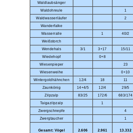
Waldlaubsänger
Waldohreule
1
Waldwasserläufer
2
Wanderfalke
Wasserralle
1
40/2
Weißstorch
Wendehals
3/1
3+17
15/11
Wiedehopf
0+8
Wiesenpieper
23
Wiesenweihe
0+10
Wintergoldhähnchen
12/4
18
11
Zaunkönig
14+4/5
12/4
29/5
Zilpzalp
83/25
172/6
683/174
Taigazilpzalp
1
Zwergschnepfe
4
Zwergtaucher
1
Gesamt: Vögel
2.606
2.961
13.332