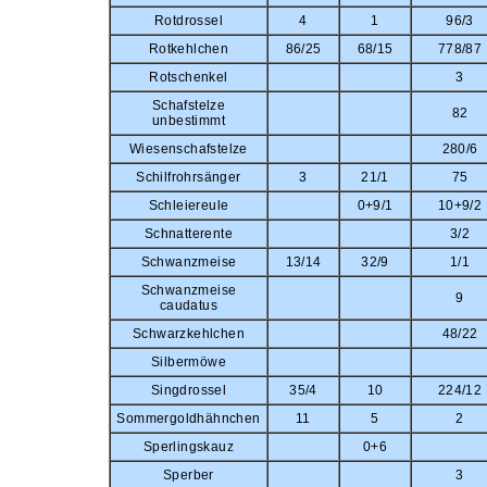
Rotdrossel
4
1
96/3
Rotkehlchen
86/25
68/15
778/87
Rotschenkel
3
Schafstelze
82
unbestimmt
Wiesenschafstelze
280/6
Schilfrohrsänger
3
21/1
75
Schleiereule
0+9/1
10+9/2
Schnatterente
3/2
Schwanzmeise
13/14
32/9
1/1
Schwanzmeise
9
caudatus
Schwarzkehlchen
48/22
Silbermöwe
Singdrossel
35/4
10
224/12
Sommergoldhähnchen
11
5
2
Sperlingskauz
0+6
Sperber
3