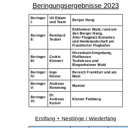
Beringungsergebnisse 2023
Beringer
Uli Eidam
Berger Hang
I:
und Team
Enkheimer Wald, rund um
den Berger Hang,
Beringer
Reinhard
Alter Flugplatz Bonames
II:
Teuber
und Heidelandschaft am
Frankfurter Flughafen
Hirzenhain-Umgebung,
Beringer
Cedric
Pfaffensee
III:
Kleinert
Teufelssee und
Bingenheimer Wald
Beringer
Ingo
Bereich Frankfurt und am
IV:
Rösler
Main
Beringer
Andreas
Maintal
V:
Romming
Dr.
Beringer
Andreas
Kleiner Feldberg
VI:
Kaiser
Erstfang + Nestlinge / Wiederfang