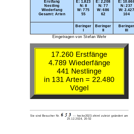
Erstfang
E: 1.823
E: 2.208
E: 10.66
Nestling
N: 8
N: 77
N: 237
Wiederfang
W: 775
W: 686
W: 2.42
Gesamt: Arten
55
62
104
Beringer
Beringer
Beringe
I
II
III
Eingetragen von Stefan Wehr
17.260 Erstfänge
4.789 Wiederfänge
441 Nestlinge
in 131 Arten = 22.480
Vögel
Sie sind Besucher Nr.
---
hecke2023.shtml zuletzt geändert am
25.12.2024, 20:52