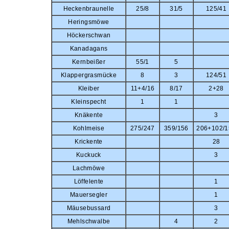
Heckenbraunelle
25/8
31/5
125/41
Heringsmöwe
Höckerschwan
Kanadagans
Kernbeißer
55/1
5
Klappergrasmücke
8
3
124/51
Kleiber
11+4/16
8/17
2+28
Kleinspecht
1
1
Knäkente
3
Kohlmeise
275/247
359/156
206+102/1
Krickente
28
Kuckuck
3
Lachmöwe
Löffelente
1
Mauersegler
1
Mäusebussard
3
Mehlschwalbe
4
2