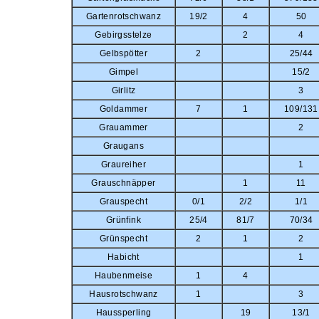
Gartenrotschwanz
19/2
4
50
Gebirgsstelze
2
4
Gelbspötter
2
25/44
Gimpel
15/2
Girlitz
3
Goldammer
7
1
109/131
Grauammer
2
Graugans
Graureiher
1
Grauschnäpper
1
11
Grauspecht
0/1
2/2
1/1
Grünfink
25/4
81/7
70/34
Grünspecht
2
1
2
Habicht
1
Haubenmeise
1
4
Hausrotschwanz
1
3
Haussperling
19
13/1