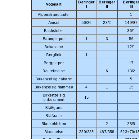
Beringer
Beringer
Beringe
Vogelart
I
II
III
Alpenstrandläufer
1
Amsel
56/26
23/2
149/97
Bachstelze
36/1
Baumpieper
1
3
56
Bekassine
12/1
Bergfink
1
Bergpieper
17
Beutelmeise
6
13/2
Birkenzeisig cabaret
5
Birkenzeisig flammea
4
1
15
Birkenzeisig
15
unbestimmt
Bläßgans
Bläßralle
Blaukehlchen
2
28/5
Blaumeise
230/285
487/358
523+70/1