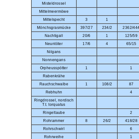
Misteldrossel
Mittelmeermöwe
Mittelspecht
3
1
Mönchsgrasmücke
397/27
234/2
2362/44
Nachtigall
20/6
1
125/59
Neuntöter
17/6
4
65/15
Nilgans
Nonnengans
Orpheusspötter
1
1
Rabenkrähe
Rauchschwalbe
1
108/2
87
Rebhuhn
4
Ringdrossel, nordisch
T.t. torquatus
Ringeltaube
2
Rohrammer
8
26/2
418/28
Rohrschwirl
6
Rohrweihe
1