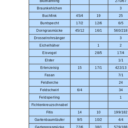
Bluthänfling
270/67
Braunkehlchen
3
Buchfink
45/4
19
25
Buntspecht
17/2
12/6
6/5
Dorngrasmücke
45/12
16/1
560/218
Drosselrohrsänger
3
Eichelhäher
1
2
Eisvogel
28/5
17/4
Elster
1/1
Erlenzeisig
15
17/1
422/13
Fasan
7/1
Feldlerche
24
Feldschwirl
6/4
34
Feldsperling
1
Fichtenkreuzschnabel
Fitis
14
10
199/182
Gartenbaumläufer
9/5
10/2
4/4
Gartengrasmücke
72/6
38/1
579/188