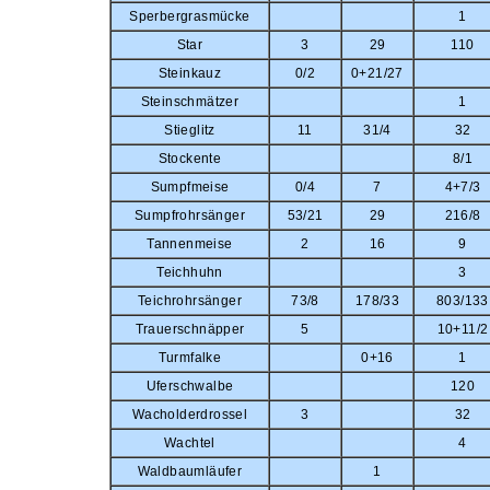
Sperbergrasmücke
1
Star
3
29
110
Steinkauz
0/2
0+21/27
Steinschmätzer
1
Stieglitz
11
31/4
32
Stockente
8/1
Sumpfmeise
0/4
7
4+7/3
Sumpfrohrsänger
53/21
29
216/8
Tannenmeise
2
16
9
Teichhuhn
3
Teichrohrsänger
73/8
178/33
803/133
Trauerschnäpper
5
10+11/2
Turmfalke
0+16
1
Uferschwalbe
120
Wacholderdrossel
3
32
Wachtel
4
Waldbaumläufer
1